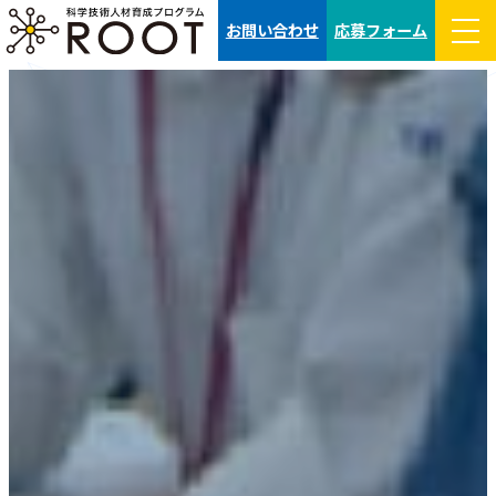
コ
お問い合わせ
応募フォーム
ン
テ
ン
ツ
へ
ス
キ
ッ
プ