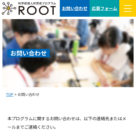
コ
お問い合わせ
応募フォーム
ン
テ
ン
ツ
へ
お問い合わせ
ス
キ
ッ
プ
TOP
>
お問い合わせ
本プログラムに関するお問い合わせは、以下の連絡先またはメ
ールまでご連絡ください。