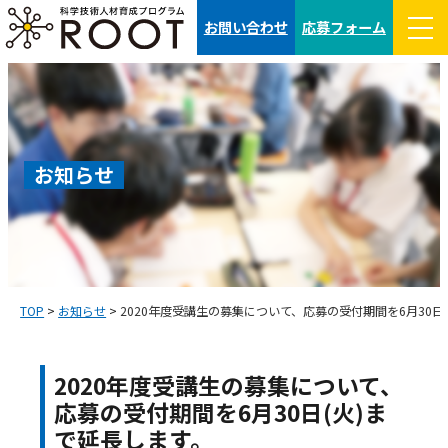
コ
お問い合わせ
応募フォーム
ン
テ
ン
ツ
へ
お知らせ
ス
キ
ッ
プ
TOP
>
お知らせ
>
2020年度受講生の募集について、応募の受付期間を6月30日
2020年度受講生の募集について、
応募の受付期間を6月30日(火)ま
で延長します。