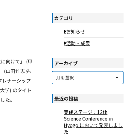
カテゴリ
お知らせ
活動・成果
定に向けて」 (甲
アーカイブ
 (⼭⽥竹志 先
アーカイブ
プレナーシップ
大学) のタイト
最近の投稿
ました。
実践ステージ：12th
Science Conference in
Hyogo において発表しまし
た