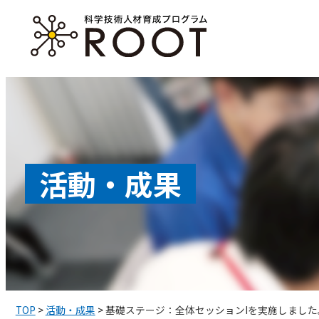
コ
ン
テ
ン
ツ
へ
ス
活動・成果
キ
ッ
プ
TOP
>
活動・成果
>
基礎ステージ：全体セッションIを実施しました