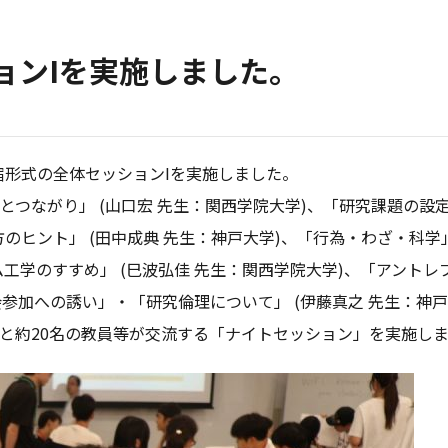
ョンIを実施しました。
合宿形式の全体セッションIを実施しました。
科学の広がりとつながり」 (⼭⼝宏 先生：関西学院大学)、「研究課題の設
のヒント」 (⽥中成典 先生：神戸大学)、「行為・わざ・科学」
工学のすすめ」 (⺒波弘佳 先生：関西学院大学)、「アントレ
会参加への誘い」・「研究倫理について」 (伊藤真之 先生：神戸
生と約20名の教員等が交流する「ナイトセッション」を実施し