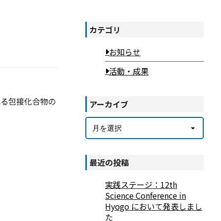
カテゴリ
お知らせ
活動・成果
れる包接化合物の
アーカイブ
アーカイブ
最近の投稿
実践ステージ：12th
Science Conference in
Hyogo において発表しまし
た