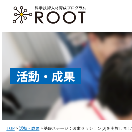
コ
ン
テ
ン
ツ
へ
ス
活動・成果
キ
ッ
プ
TOP
>
活動・成果
>
基礎ステージ：週末セッション[2]を実施しまし